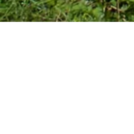
Zentrum für Umweltbildung
und Naturerfahrung
Umweltbildung steht im Mittelpunkt des Rolfschen
Hofes – einer einzigartigen Lernstätte mitten im
Teutoburger Wald. Die Staff Stiftung, die aktiv den
Naturschutzbund (NABU) in der Region unterstützt,
hat diesen kulturhistorisch bedeutenden Hof auf dem
Hahnberg mit seinen wertvollen umliegenden Flächen
erworben und der NABU-Arbeitsgruppe zur Verfügung
gestellt.